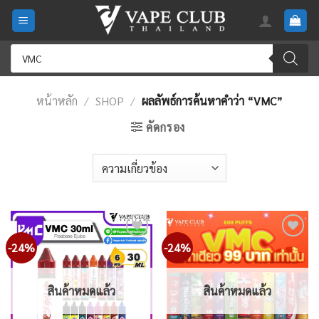
Skip
to
content
Products
search
หน้าหลัก
/
SHOP
/
ผลลัพธ์การค้นหาคำว่า “VMC”
คัดกรอง
-24%
-24%
Add
Add
to
to
wishlist
wishlist
สินค้าหมดแล้ว
สินค้าหมดแล้ว