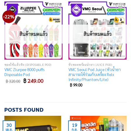
-22%
Add
Add
to
to
wishlist
wishlist
สินค้าหมดแล้ว
สินค้าหมดแล้ว
พอตใช้แล้วทิ้ง (DISPOSABLE POD)
หัวพอตพร้อมน้ำยา (JUICE POD)
VMC Zlurpee 8000 puffs
VMC Seoul Pod Juice (หัวน้ำยา
Disposable Pod
สามารถใช้ร่วมกับเครื่อง Relx
Infinity/Phantom/Lite)
Original
Current
฿
249.00
฿
320.00
price
price
฿
99.00
was:
is:
฿ 320.00.
฿ 249.00.
POSTS FOUND
30
19
เม.ย.
ก.ย.