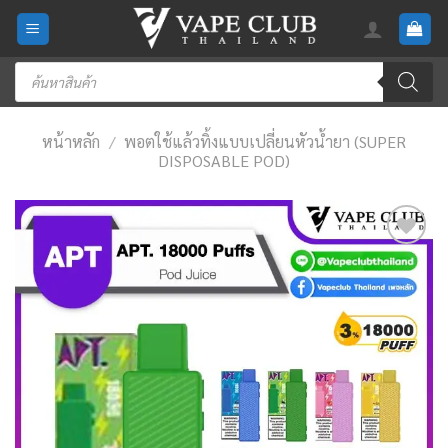
Skip
to
content
Products
search
หน้าหลัก
/
พอตใช้แล้วทิ้งแบบเปลี่ยนหัวน้ำยา (SUPER
DISPOSABLE POD)
Add
to
wishlist