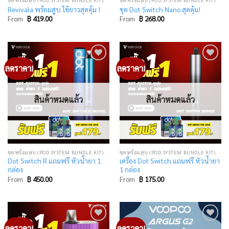
Revivala พร้อมสูบ ใช้ยาวสุดคุ้ม !
ชุด Dot Switch Nano สุดคุ้ม!
From
฿
419.00
From
฿
268.00
ลดราคา!
ลดราคา!
Add
Add
to
to
wishlist
wishlist
สินค้าหมดแล้ว
สินค้าหมดแล้ว
ชุดพร้อมสูบ (POD SYSTEM BUNDLE KIT)
ชุดพร้อมสูบ (POD SYSTEM BUNDLE KIT)
Dot Switch R แถมฟรี หัวน้ำยา 1
เครื่อง Dot Switch แถมฟรี หัวน้ำยา
กล่อง
1 กล่อง
From
฿
450.00
From
฿
175.00
ลดราคา!
ลดราคา!
Add
Add