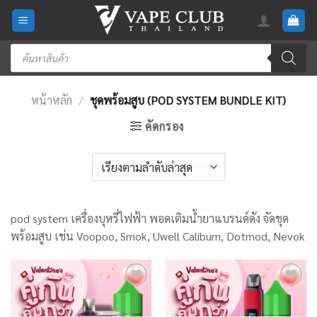
Skip
to
content
Products
search
หน้าหลัก
/
ชุดพร้อมสูบ (POD SYSTEM BUNDLE KIT)
คัดกรอง
pod system เครื่องบุหรี่ไฟฟ้า พอดเติมน้ำยาแบรนด์ดัง จัดชุด
พร้อมสูบ เช่น Voopoo, Smok, Uwell Caliburn, Dotmod, Nevok
Add
Add
to
to
wishlist
wishlist