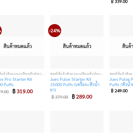
฿
339.00
%
-24%
Add
Add
to
to
wishlist
wishlist
สินค้าหมดแล้ว
สินค้าหมดแล้ว
สินค
พอตใช้แล้วทิ้งแบบเปลี่ยนหัวน้ำยา (SUPER DISPOSABLE POD)
พอตใช้แล้วทิ้งแบบเปลี่ยนหัวน้ำยา (SUPER DISPOSABLE POD)
ex Pro Starter Kit
Jues Pulse Starter Kit
Jues Pulse 
0 Puffs
15000 Puffs (เครื่อง+หัวน้ำ
Puffs (หัวน้ำ
ยา)
Original
฿
319.00
Current
฿
249.00
9.00
price
price
Original
฿
289.00
Current
฿
379.00
was:
is:
price
price
฿ 379.00.
฿ 319.00.
was:
is:
฿ 379.00.
฿ 289.00.
Add
Add
to
to