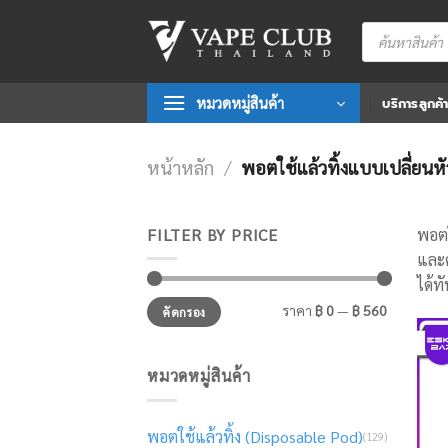
Skip
Products
to
search
content
หมวดหมู่สินค้า
บริการลูกค้
หน้าหลัก
/
พอตใช้แล้วทิ้งแบบเปลี่ยนห
FILTER BY PRICE
พอตใ
และค
ได้ท
ราคา
ราคา
ราคา
฿ 0
—
฿ 560
คัดกรอง
ต่ำ
สูงสุด
สุด
หมวดหมู่สินค้า
พอตใช้แล้วทิ้ง (Disposable Pod)
(129)