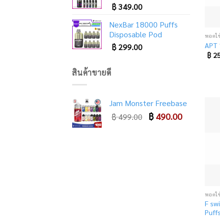
฿
349.00
NexBar 18000 Puffs
Disposable Pod
APT 
฿
299.00
฿
25
สินค้าขายดี
Jam Monster Freebase
Original
Current
฿
490.00
฿
499.00
price
price
was:
is:
฿ 499.00.
฿ 490.00.
F sw
Puffs