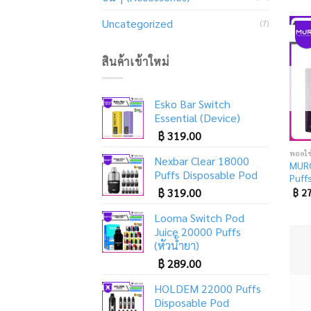
Uncategorized
(7)
สินค้าเข้าใหม่
Esko Bar Switch
Essential (Device)
฿
319.00
Nexbar Clear 18000
MURO
Puffs Disposable Pod
Puffs
฿
319.00
฿
27
Looma Switch Pod
Juice 20000 Puffs
(หัวน้ำยา)
฿
289.00
HOLDEM 22000 Puffs
Disposable Pod