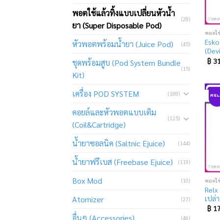
พอตใช้แล้วทิ้งแบบเปลี่ยนหัวน้ำ
(28)
ยา (Super Disposable Pod)
Esko
หัวพอตพร้อมน้ำยา (Juice Pod)
(45)
(Dev
฿
31
ชุดพร้อมสูบ (Pod System Bundle
(15)
Kit)
เครื่อง POD SYSTEM
(188)
คอยล์และหัวพอตแบบเติม
(125)
(Coil&Cartridge)
น้ำยาซอลนิค (Saltnic Ejuice)
(144)
น้ำยาฟรีเบส (Freebase Ejuice)
(119)
Box Mod
(10)
Relx 
เปล่า
Atomizer
(27)
฿
17
อื่นๆ (Accessories)
(46)