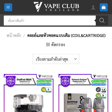
Skip
to
content
Products
search
หน้าหลัก
/
คอยล์และหัวพอตแบบเติม (COIL&CARTRIDGE)
คัดกรอง
Add
Add
to
to
wishlist
wishlist