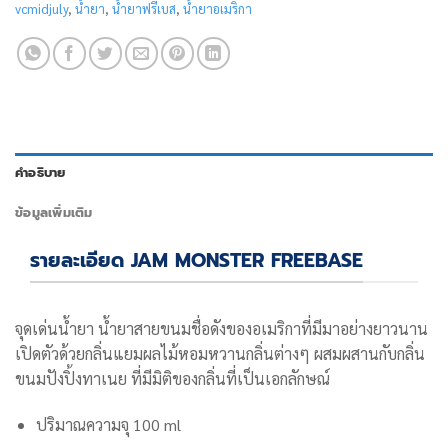
vcmidjuly
,
น้ำยา
,
น้ำยาฟรีเบส
,
น้ำยาอเมริกา
คำอธิบาย
ข้อมูลเพิ่มเติม
รายละเอียด JAM MONSTER FREEBASE
จุดเด่นน้ำยา น้ำยาสายขนมชื่อดังของอเมริกาที่มีมาอย่างยาวนาน
เปิดตัวด้วยกลิ่นแยมผลไม้หอมหวานกลิ่นต่างๆ ผสมผสานกับกลิ่น
ขนมปังปิ้งทาเนย ที่มีมิติของกลิ่นที่เป็นเอกลักษณ์
ปริมาณความจุ 100 ml