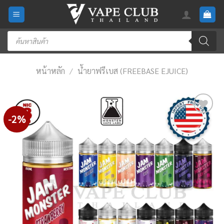
Skip
to
content
Products
search
หน้าหลัก
/
น้ำยาฟรีเบส (FREEBASE EJUICE)
-2%
Add
to
wishlist