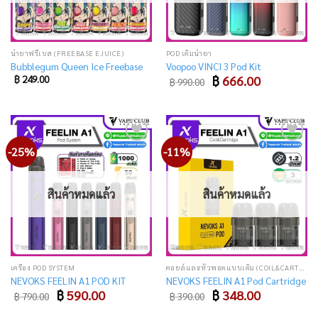
น้ำยาฟรีเบส (FREEBASE EJUICE)
POD เติมน้ำยา
Bubblegum Queen Ice Freebase
Voopoo VINCI 3 Pod Kit
Original
Current
฿
249.00
฿
666.00
฿
990.00
price
price
was:
is:
฿ 990.00.
฿ 666.00.
-25%
-11%
Add
Add
to
to
wishlist
wishlist
สินค้าหมดแล้ว
สินค้าหมดแล้ว
เครื่อง POD SYSTEM
คอยล์และหัวพอตแบบเติม (COIL&CARTRIDGE)
NEVOKS FEELIN A1 POD KIT
NEVOKS FEELIN A1 Pod Cartridge
Original
Current
Original
Current
฿
590.00
฿
348.00
฿
790.00
฿
390.00
price
price
price
price
was:
is:
was:
is: