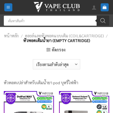
Skip
to
content
Products
search
หน้าหลัก
/
คอยล์และหัวพอตแบบเติม (COIL&CARTRIDGE)
/
หัวพอตเติมน้ำยา (EMPTY CARTRIDGE)
คัดกรอง
หัวพอตเปล่าสำหรับเติมน้ำยา pod บุหรี่ไฟฟ้า
Add
Add
to
to
wishlist
wishlist