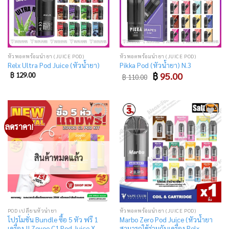
หัวพอตพร้อมน้ำยา (JUICE POD)
หัวพอตพร้อมน้ำยา (JUICE POD)
Relx Ultra Pod Juice (หัวน้ำยา)
Pikka Pod (หัวน้ำยา) N.3
Original
Current
฿
129.00
฿
95.00
฿
110.00
price
price
was:
is:
฿ 110.00.
฿ 95.00.
ลดราคา!
Add
Add
to
to
wishlist
wishlist
สินค้าหมดแล้ว
POD เปลี่ยนหัวน้ำยา
หัวพอตพร้อมน้ำยา (JUICE POD)
โปรโมชั่น Bundle ซื้อ 5 หัว ฟรี 1
Marbo Zero Pod Juice (หัวน้ำยา
เครื่อง !! Zovoo C1 Pod Juice X
สามารถใช้ร่วมกับเครื่อง Relx