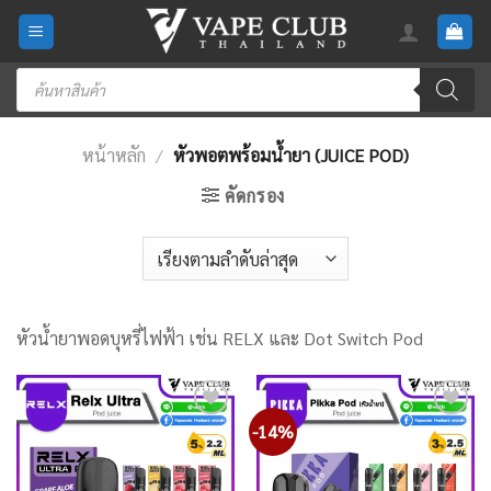
Skip
to
content
Products
search
หน้าหลัก
/
หัวพอตพร้อมน้ำยา (JUICE POD)
คัดกรอง
หัวน้ำยาพอดบุหรี่ไฟฟ้า เช่น RELX และ Dot Switch Pod
-14%
Add
Add
to
to
wishlist
wishlist