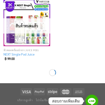
Add
to
wishlist
สินค้าหมดแล้ว
หัวพอตพร้อมน้ำยา (JUICE POD)
NEXT Single Pod Juice
฿
99.00
บริการลูกค้า
โปรโมชัน
ข่าวและบทความ
ติดต่อเรา
สอบถามเพิ่มเติม