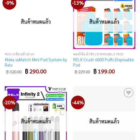
-9%
-13%
Add
Add
to
to
wishlist
wishlist
สินค้าหมดแล้ว
สินค้าหมดแล้ว
POD เปลี่ยนหัวน้ำยา
พอตใช้แล้วทิ้ง (DISPOSABLE POD)
Waka soMatch Mini Pod System by
RELX Crush 6000 Puffs Disposable
Relx
Pod
Original
Current
Original
Current
฿
290.00
฿
199.00
฿
320.00
฿
229.00
price
price
price
price
was:
is:
was:
is:
฿ 320.00.
฿ 290.00.
฿ 229.00.
฿ 199.00.
-20%
-44%
Add
Add
to
to
wishlist
wishlist
สินค้าหมดแล้ว
สินค้าหมดแล้ว