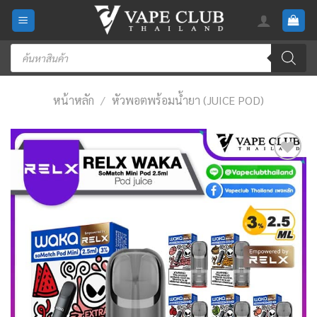
Skip
to
content
Products
search
หน้าหลัก
/
หัวพอตพร้อมน้ำยา (JUICE POD)
Add
to
wishlist