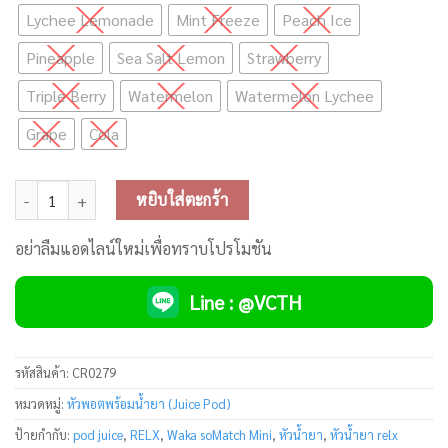
Lychee Lemonade
Mint Freeze
Peach Ice
Pineapple
Sea Salt Lemon
Strawberry
Triple Berry
Watermelon
Watermelon Lychee
Grape
Cola
จำนวน Waka soMatch Mini Pod Juice by Relx ชิ้น
หยิบใส่ตะกร้า
อย่าลืมแอดไลน์ใหม่เพื่อทราบโปรโมชัน
Line : @VCTH
รหัสสินค้า:
CR0279
หมวดหมู่:
หัวพอตพร้อมน้ำยา (Juice Pod)
ป้ายกำกับ:
pod juice
,
RELX
,
Waka soMatch Mini
,
หัวน้ำยา
,
หัวน้ำยา relx