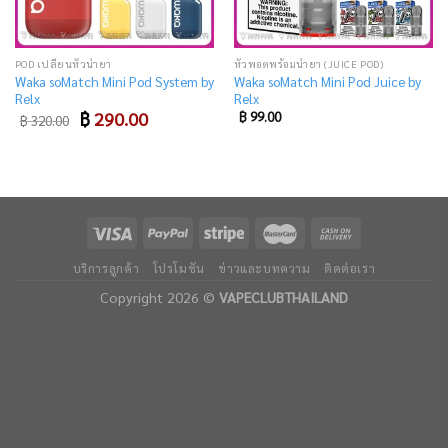
POD เปลี่ยนหัวน้ำยา
หัวพอตพร้อมน้ำยา (JUICE POD)
Waka soMatch Mini Pod System by
Waka soMatch Mini Pod Juice by
Relx
Relx
Original
Current
฿
290.00
฿
99.00
฿
320.00
price
price
was:
is:
฿ 320.00.
฿ 290.00.
บริการลูกค้า
โปรโมชัน
ข่าวและบทความ
ติดต่อเรา
Copyright 2026 ©
VAPECLUBTHAILAND