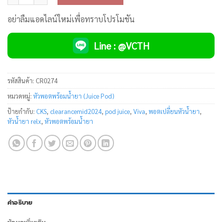
อย่าลืมแอดไลน์ใหม่เพื่อทราบโปรโมชัน
Line : @VCTH
รหัสสินค้า:
CR0274
หมวดหมู่:
หัวพอตพร้อมน้ำยา (Juice Pod)
ป้ายกำกับ:
CKS
,
clearancemid2024
,
pod juice
,
Viva
,
พอตเปลี่ยนหัวน้ำยา
,
หัวน้ำยา relx
,
หัวพอตพร้อมน้ำยา
คำอธิบาย