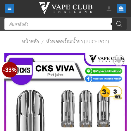
Skip
to
content
Products
search
หน้าหลัก
/
หัวพอตพร้อมน้ำยา (JUICE POD)
-33%
Add
to
wishlist