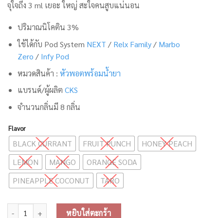
จุใจถึง 3 ml เยอะ ใหญ่ สะใจคนสูบแน่นอน
ปริมาณนิโคติน 3%
ใช้ได้กับ Pod System
NEXT
/
Relx Family
/
Marbo
Zero
/
Infy Pod
หมวดสินค้า :
หัวพอตพร้อมน้ำยา
แบรนด์/ผู้ผลิต
CKS
จำนวนกลิ่นมี 8 กลิ่น
Flavor
BLACK CURRANT
FRUIT PUNCH
HONEY PEACH
LEMON
MANGO
ORANGE SODA
PINEAPPLE COCONUT
TARO
จำนวน CKS VIVA Pod Juice 3ml ชิ้น
หยิบใส่ตะกร้า