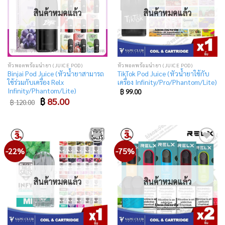
สินค้าหมดแล้ว
สินค้าหมดแล้ว
หัวพอตพร้อมน้ำยา (JUICE POD)
หัวพอตพร้อมน้ำยา (JUICE POD)
Binjai Pod Juice (หัวน้ำยาสามารถ
TikTok Pod Juice (หัวน้ำยาใช้กับ
ใช้ร่วมกับเครื่อง Relx
เครื่อง Infinity/Pro/Phantom/Lite)
Infinity/Phantom/Lite)
฿
99.00
Original
Current
฿
85.00
฿
120.00
price
price
was:
is:
฿ 120.00.
฿ 85.00.
-22%
-75%
Add
Add
to
to
wishlist
wishlist
สินค้าหมดแล้ว
สินค้าหมดแล้ว