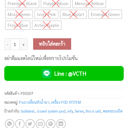
Premium Black
Purple Moon
Mimosa Yellow
Moss Green
Ivory Pink
Blue Violet
Emerald Green
Frost Blue
Aster Purple
จำนวน INFY Series Pod By This Is Salt ชิ้น
หยิบใส่ตะกร้า
อย่าลืมแอดไลน์ใหม่เพื่อทราบโปรโมชัน
Line : @VCTH
รหัสสินค้า:
PD0207
หมวดหมู่:
Pod เปลี่ยนหัวน้ำยา
,
เครื่อง POD SYSTEM
ป้ายกำกับ:
bulkdeal
,
closed system pod
,
infy
,
Series
,
this is salt
,
พอดระบบปิด