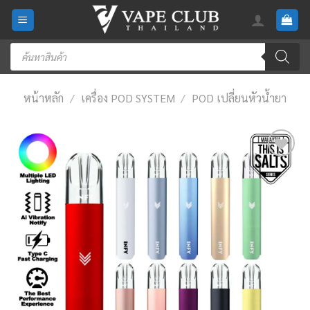
Skip
to
content
Products
search
หน้าหลัก
/
เครื่อง POD SYSTEM
/
POD เปลี่ยนหัวน้ำยา
Add
to
wishlist