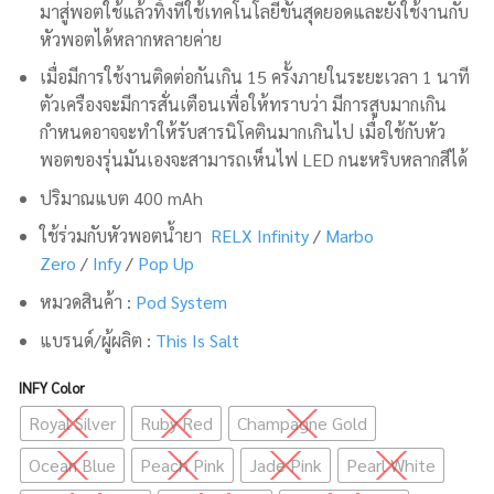
มาสู่พอตใช้แล้วทิ้งที่ใช้เทคโนโลยีขั้นสุดยอดและยังใช้งานกับ
หัวพอตได้หลากหลายค่าย
เมื่อมีการใช้งานติดต่อกันเกิน 15 ครั้งภายในระยะเวลา 1 นาที
ตัวเครืองจะมีการสั่นเตือนเพื่อให้ทราบว่า มีการสูบมากเกิน
กำหนดอาจจะทำให้รับสารนิโคตินมากเกินไป
เมื่อใช้กับหัว
พอตของรุ่นมันเองจะสามารถเห็นไฟ LED กนะหริบหลากสีได้
ปริมาณแบต 400 mAh
ใช้ร่วมกับหัวพอตน้ำยา
RELX Infinity
/
Marbo
Zero
/
Infy
/
Pop Up
หมวดสินค้า :
Pod System
แบรนด์/ผู้ผลิต :
This Is Salt
INFY Color
Royal Silver
Ruby Red
Champagne Gold
Ocean Blue
Peach Pink
Jade Pink
Pearl White