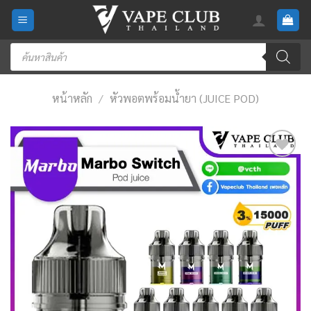
Skip
to
content
Products
search
หน้าหลัก
/
หัวพอตพร้อมน้ำยา (JUICE POD)
Add
to
wishlist