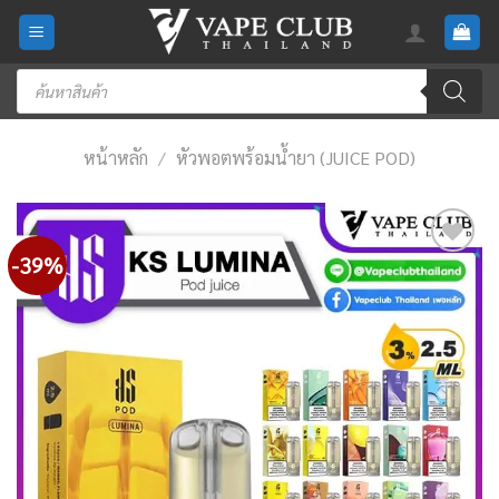
Skip
to
content
Products
search
หน้าหลัก
/
หัวพอตพร้อมน้ำยา (JUICE POD)
-39%
Add
to
wishlist