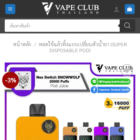
Skip
to
content
Products
search
หน้าหลัก
/
พอตใช้แล้วทิ้งแบบเปลี่ยนหัวน้ำยา (SUPER
DISPOSABLE POD)
-3%
Add
to
wishlist