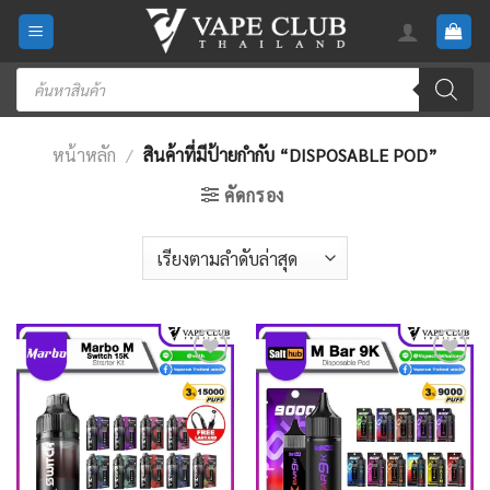
Skip
to
content
Products
search
หน้าหลัก
/
สินค้าที่มีป้ายกำกับ “DISPOSABLE POD”
คัดกรอง
Add
Add
to
to
wishlist
wishlist