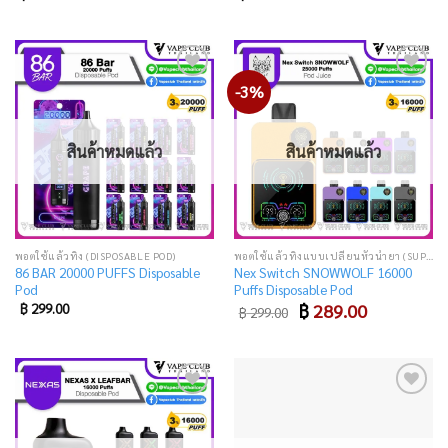
-3%
Add
Add
to
to
wishlist
wishlist
สินค้าหมดแล้ว
สินค้าหมดแล้ว
พอตใช้แล้วทิ้ง (DISPOSABLE POD)
พอตใช้แล้วทิ้งแบบเปลี่ยนหัวน้ำยา (SUPER DISPOSABLE POD)
86 BAR 20000 PUFFS Disposable
Nex Switch SNOWWOLF 16000
Pod
Puffs Disposable Pod
Original
Current
฿
299.00
฿
289.00
฿
299.00
price
price
was:
is:
฿ 299.00.
฿ 289.00.
Add
Add
to
to
wishlist
wishlist