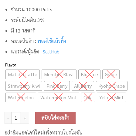
จำนวน 10000 Puffs
ระดับนิโคติน 3%
มี 12 รสชาติ
หมวดสินค้า :
พอตใช้แล้วทิ้ง
แบรนด์/ผู้ผลิต :
SaltHub
Flavor
Matcha Latte
Menthol Blast
Blue Ice
Grape
Strawberry Kiwi
Pink Berry
All Berry
Kyoho Grape
Watermelon
Watermelon Mint
Cola
Yellow Mint
จำนวน M Bar 10000 Puffs Disposable Pod ชิ้น
หยิบใส่ตะกร้า
อย่าลืมแอดไลน์ใหม่เพื่อทราบโปรโมชัน