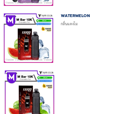
WATERMELON
กลิ่นแตงโม