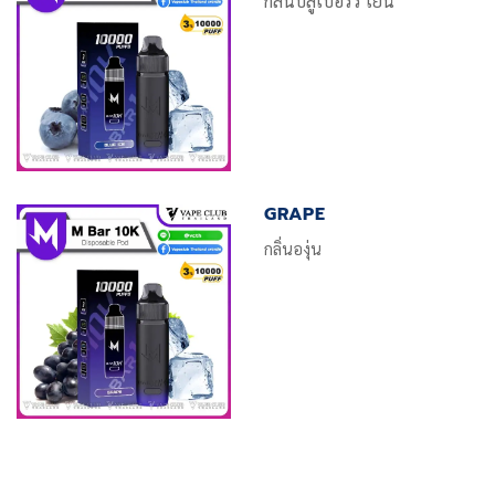
กลิ่นบลูเบอร์รี่ เย็น
GRAPE
กลิ่นองุ่น