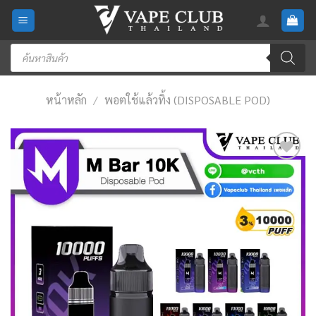
Skip
to
content
Products
search
หน้าหลัก
/
พอตใช้แล้วทิ้ง (DISPOSABLE POD)
Add
to
wishlist