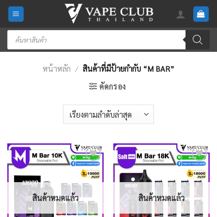
Skip
to
content
Products
search
หน้าหลัก
/
สินค้าที่มีป้ายกำกับ “M BAR”
คัดกรอง
Add
Add
to
to
wishlist
wishlist
สินค้าหมดแล้ว
สินค้าหมดแล้ว