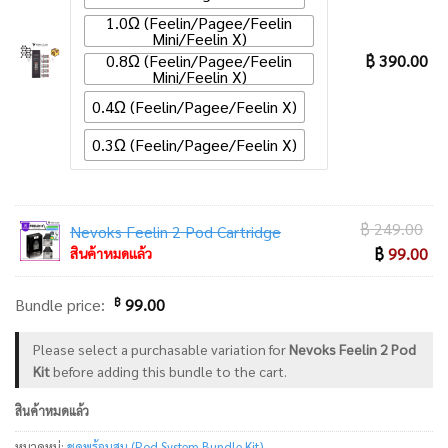
1.0Ω (Feelin/Pagee/Feelin
Mini/Feelin X)
0.8Ω (Feelin/Pagee/Feelin
฿
390.00
Mini/Feelin X)
0.4Ω (Feelin/Pagee/Feelin X)
0.3Ω (Feelin/Pagee/Feelin X)
Ori
฿
249.00
Nevoks Feelin 2 Pod Cartridge
pri
Cu
฿
99.00
สินค้าหมดแล้ว
wa
pri
฿ 
is:
฿
Bundle price:
99.00
฿ 
Please select a purchasable variation for
Nevoks Feelin 2 Pod
Kit
before adding this bundle to the cart.
สินค้าหมดแล้ว
หมวดหมู่:
ชุดพร้อมสูบ (Pod System Bundle Kit)