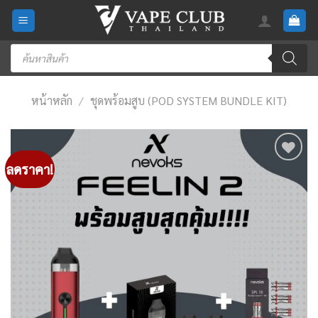
Skip
to
content
Products
search
หน้าหลัก
/
ชุดพร้อมสูบ (POD SYSTEM BUNDLE KIT)
ลดราคา!
Add
to
wishlist