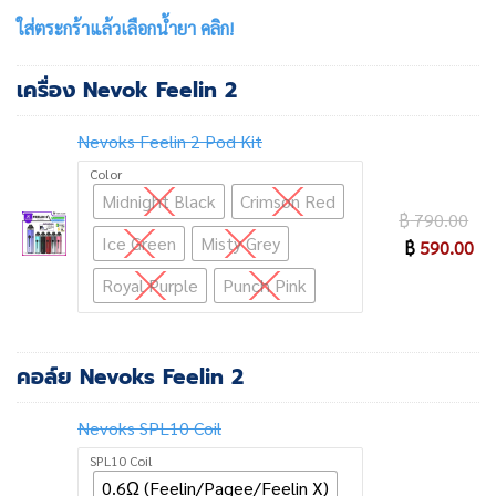
ใส่ตระกร้าแล้วเลือกน้ำยา คลิก!
เครื่อง Nevok Feelin 2
Nevoks Feelin 2 Pod Kit
Color
Midnight Black
Crimson Red
Ori
฿
790.00
Ice Green
Misty Grey
pri
Cu
฿
590.00
wa
pri
Royal Purple
Punch Pink
฿ 
is:
฿ 
คอล์ย Nevoks Feelin 2
Nevoks SPL10 Coil
SPL10 Coil
0.6Ω (Feelin/Pagee/Feelin X)