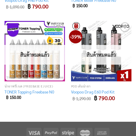
Original
Current
฿
790.00
฿
150.00
฿
1,090.00
price
price
was:
is:
฿ 1,090.00.
฿ 790.00.
-39%
Add
Add
to
to
wishlist
wishlist
สินค้าหมดแล้ว
สินค้าหมดแล้ว
น้ำยาฟรีเบส (FREEBASE EJUICE)
POD เติมน้ำยา
TONER Topping Freebase N0
Voopoo Drag E60 Pod Kit
Original
Current
฿
150.00
฿
790.00
฿
1,290.00
price
price
was:
is:
฿ 1,290.00.
฿ 790.00.