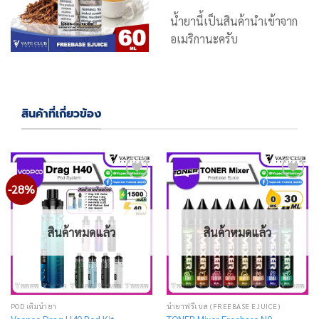
น้ำยานี้เป็นสินค้านำเข้าจาก
อเมริกานะครับ
สินค้าที่เกี่ยวข้อง
-28%
Add
Add
to
to
wishlist
wishlist
สินค้าหมดแล้ว
สินค้าหมดแล้ว
POD เติมน้ำยา
น้ำยาฟรีเบส (FREEBASE EJUICE)
Voopoo Drag H40 Pod Kit
TONER Mixer Freebase N0