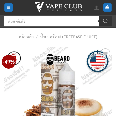
Skip
to
content
Products
search
หน้าหลัก
/
น้ำยาฟรีเบส (FREEBASE EJUICE)
-49%
Add
to
wishlist