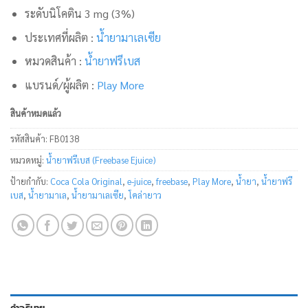
ระดับนิโคติน 3 mg (3%)
ประเทศที่ผลิต :
น้ำยามาเลเซีย
หมวดสินค้า :
น้ำยาฟรีเบส
แบรนด์/ผู้ผลิต :
Play More
สินค้าหมดแล้ว
รหัสสินค้า:
FB0138
หมวดหมู่:
น้ำยาฟรีเบส (Freebase Ejuice)
ป้ายกำกับ:
Coca Cola Original
,
e-juice
,
freebase
,
Play More
,
น้ำยา
,
น้ำยาฟรี
เบส
,
น้ำยามาเล
,
น้ำยามาเลเซีย
,
โคล่ายาว
คำอธิบาย