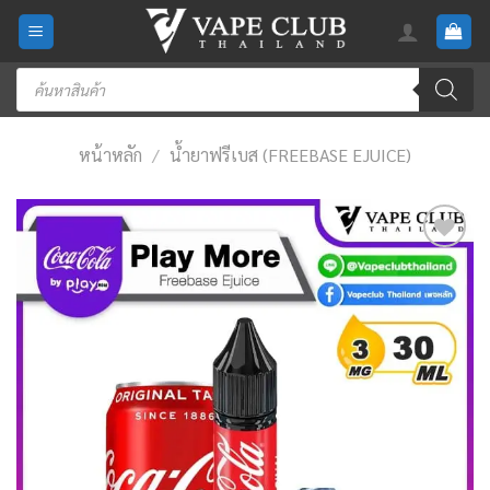
Skip
to
content
Products
search
หน้าหลัก
/
น้ำยาฟรีเบส (FREEBASE EJUICE)
Add
to
wishlist