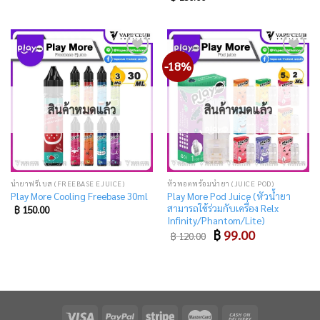
-18%
Add
Add
to
to
wishlist
wishlist
สินค้าหมดแล้ว
สินค้าหมดแล้ว
น้ำยาฟรีเบส (FREEBASE EJUICE)
หัวพอตพร้อมน้ำยา (JUICE POD)
Play More Pod Juice (หัวน้ำยา
Play More Cooling Freebase 30ml
สามารถใช้ร่วมกับเครื่อง Relx
฿
150.00
Infinity/Phantom/Lite)
Original
Current
฿
99.00
฿
120.00
price
price
was:
is:
฿ 120.00.
฿ 99.00.