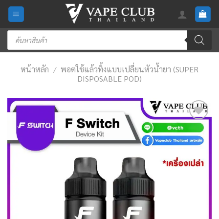
Skip
to
content
Products
search
หน้าหลัก
/
พอตใช้แล้วทิ้งแบบเปลี่ยนหัวน้ำยา (SUPER
DISPOSABLE POD)
Add
to
wishlist