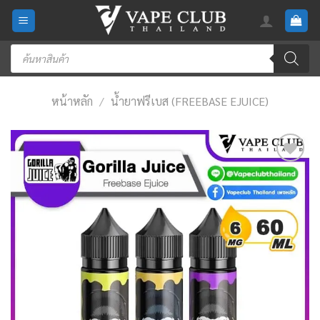
Skip
to
content
Products
search
หน้าหลัก
/
น้ำยาฟรีเบส (FREEBASE EJUICE)
Add
to
wishlist