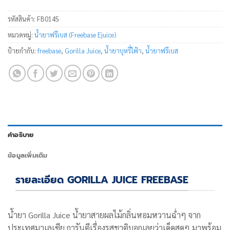
รหัสสินค้า:
FB0145
หมวดหมู่:
น้ำยาฟรีเบส (Freebase Ejuice)
ป้ายกำกับ:
freebase
,
Gorilla Juice
,
น้ำยาบุหรี่ไฟ้า
,
น้ำยาฟรีเบส
คำอธิบาย
ข้อมูลเพิ่มเติม
รายละเอียด GORILLA JUICE FREEBASE
น้ำยา
Gorilla Juice น้ำยาสายผลไม้กลิ่นหอมหวานฉ่ำๆ จาก
ประเทศมาเลเซีย การันตีเรื่องรสชาติบอกเลยว่าเด็ดสุดๆ มาพร้อม