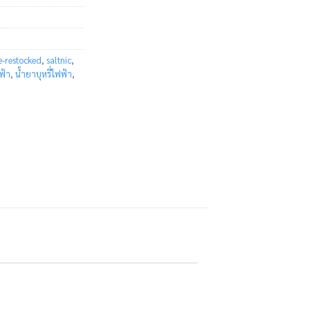
e-restocked
,
saltnic
,
ฟ้า
,
น้ำยาบุหรี่ไฟฟ้า
,