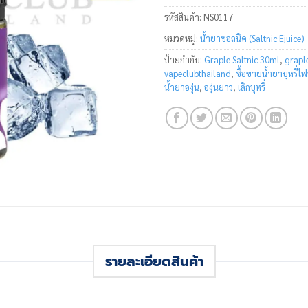
รหัสสินค้า:
NS0117
หมวดหมู่:
น้ำยาซอลนิค (Saltnic Ejuice)
ป้ายกำกับ:
Graple Saltnic 30ml
,
grapl
vapeclubthailand
,
ซื้อขายน้ำยาบุหรี่ไฟ
น้ำยาองุ่น
,
องุ่นยาว
,
เลิกบุหรี่
รายละเอียดสินค้า