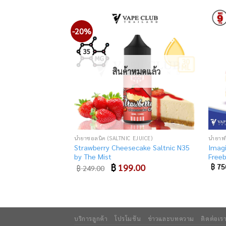
-20%
Add
to
wishlist
สินค้าหมดแล้ว
น้ำยาซอลนิค (SALTNIC EJUICE)
น้ำยาฟ
Strawberry Cheesecake Saltnic N35
Imag
by The Mist
Free
Original
฿
199.00
Current
฿
75
฿
249.00
price
price
was:
is:
฿ 249.00.
฿ 199.00.
บริการลูกค้า
โปรโมชัน
ข่าวและบทความ
ติดต่อเร