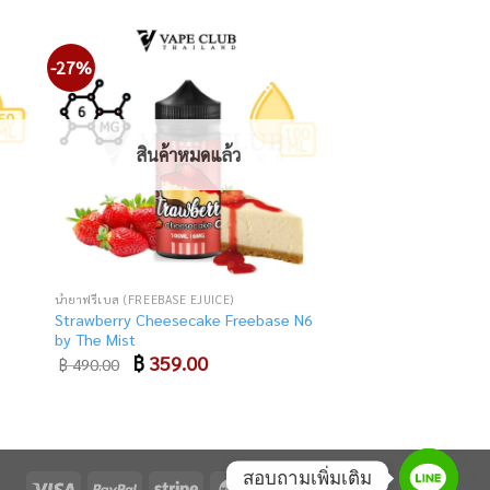
-27%
Add
Add
o
to
list
wishlist
สินค้าหมดแล้ว
น้ำยาฟรีเบส (FREEBASE EJUICE)
Strawberry Cheesecake Freebase N6
by The Mist
Original
฿
359.00
Current
฿
490.00
price
price
was:
is:
฿ 490.00.
฿ 359.00.
สอบถามเพิ่มเติม