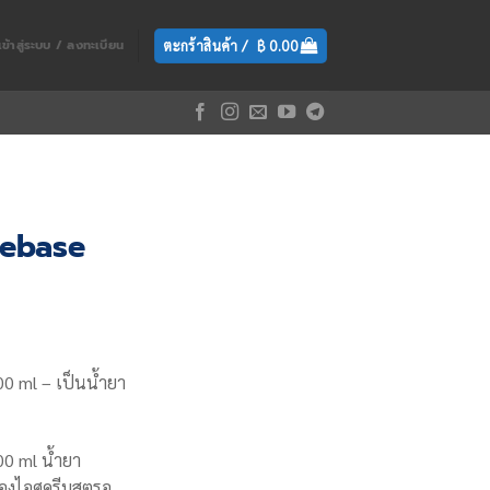
ตะกร้าสินค้า /
฿
0.00
เข้าสู่ระบบ / ลงทะเบียน
eebase
00 ml
– เป็นน้ำยา
00 ml
น้ำยา
ของไอศครีมสตรอ