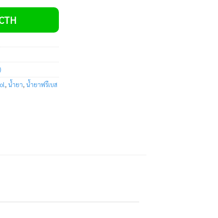
VCTH
)
ol
,
น้ำยา
,
น้ำยาฟรีเบส