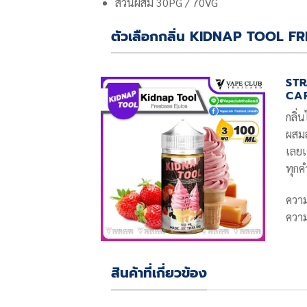
ส่วนผสม 30PG / 70VG
ตัวเลือกกลิ่น KIDNAP TOOL F
ST
CA
กลิ่
ผสมส
เลยเ
ทุก
ควา
ความ
สินค้าที่เกี่ยวข้อง