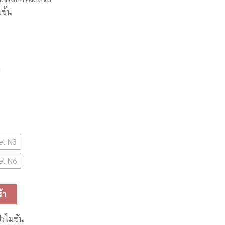
มข้น
า
el N3
el N6
ml ชิ้น
้า
ปรโมชัน