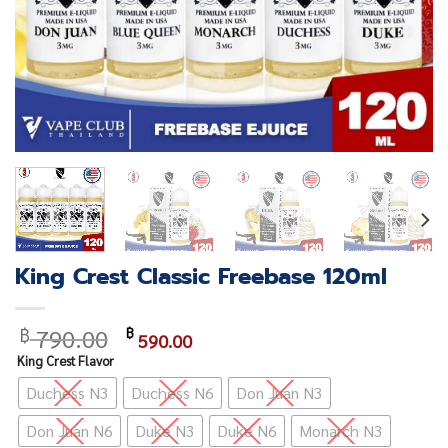
King Crest Classic Freebase 120ml
Original
Current
790.00
฿
฿
590.00
price
price
King Crest Flavor
was:
is:
Duchess N3
Duchess N6
Don Juan N3
฿ 790.00.
฿ 590.00.
Don Juan N6
Duke N3
Duke N6
Monarch N3