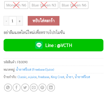
Monarch N6
Blue Queen N3
Blue Queen N6
จำนวน King Crest Classic Freebase 120ml ชิ้น
หยิบใส่ตะกร้า
อย่าลืมแอดไลน์ใหม่เพื่อทราบโปรโมชัน
Line : @VCTH
รหัสสินค้า:
FB0090
หมวดหมู่:
น้ำยาฟรีเบส (Freebase Ejuice)
ป้ายกำกับ:
Classic
,
e-juice
,
freebase
,
King Crest
,
น้ำยา
,
น้ำยาฟรีเบส