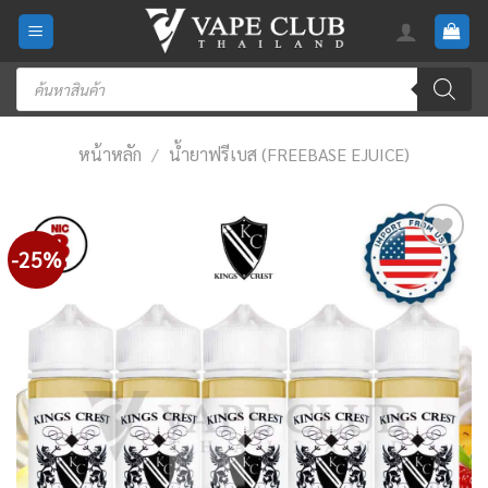
Skip
to
content
Products
search
หน้าหลัก
/
น้ำยาฟรีเบส (FREEBASE EJUICE)
-25%
Add
to
wishlist