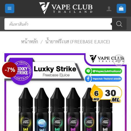
Skip
to
content
Products
search
หน้าหลัก
/
น้ำยาฟรีเบส (FREEBASE EJUICE)
-7%
Add
to
wishlist