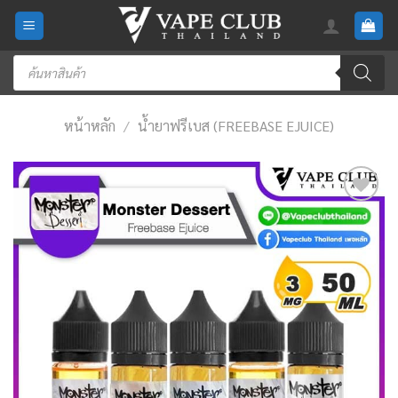
Skip
to
content
Products
search
หน้าหลัก
/
น้ำยาฟรีเบส (FREEBASE EJUICE)
Add
to
wishlist