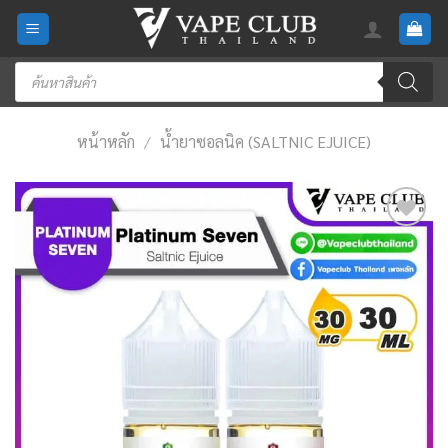
Skip
to
content
Products
search
หน้าหลัก
/
น้ำยาซอลนิค (SALTNIC EJUICE)
Add
to
wishlist