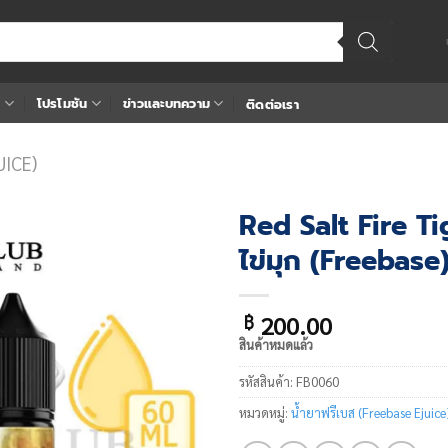
า
โปรโมชัน
ข่าวและบทความ
ติดต่อเรา
UICE)
Red Salt Fire T
ไข่มุก (Freebase
Add
to
wishlist
200.00
฿
สินค้าหมดแล้ว
รหัสสินค้า:
FB0060
หมวดหมู่:
น้ำยาฟรีเบส (Freebase Ejuice