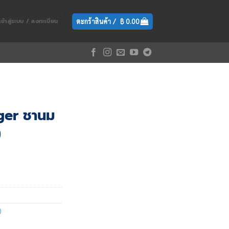
ตะกร้าสินค้า /
฿
0.00
เข้าสู่ระบบ / ลงทะเบียน
iger ชานม
)
)