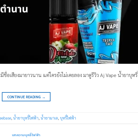
ะมีชื่อเสียงมายาวนาน แต่ใครยังไม่เคยลอง มาดูรีวิว Aj Vape น้ำยาบุหรี่
CONTINUE READING
→
reebase
,
น้ำยาบุหรี่ไฟฟ้า
,
น้ำยามาเล
,
บุหรี่ไฟฟ้า
บทความบุหรี่ไฟฟ้า