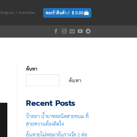
ตะกร้าสินค้า /
฿
0.00
เข้าสู่ระบบ / ลงทะเบียน
ค้นหา
ค้นหา
Recent Posts
ป้ายยา น้ำยาซอลนิคสายขนม ที่
สายหวานต้องติดใจ
ลุ้นหวยไม่พอมาลุ้นรางวัล 2 ต่อ