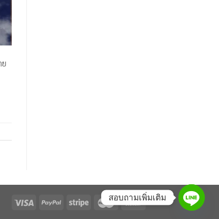
าย
สอบถามเพิ่มเติม