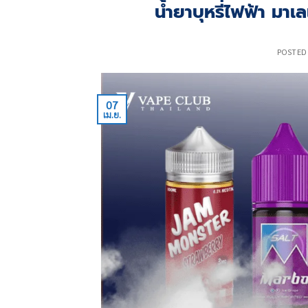
น้ำยาบุหรี่ไฟฟ้า มา
POSTED
07
เม.ย.