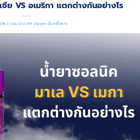
เลเซีย VS อเมริกา แตกต่างกันอย่างไร
 ON
07/04/2023
BY
ประยุทธ จันทร์อังคาร