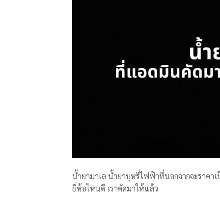
น้ำยามาเล น้ำยาบุหรี่ไฟฟ้าที่นอกจากจะราคาเ
ยี่ห้อไหนดี เราคัดมาให้แล้ว