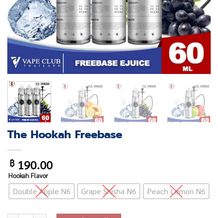
The Hookah Freebase
190.00
฿
Hookah Flavor
Double Apple N6
Grape Shisha N6
Peach Lemon N6