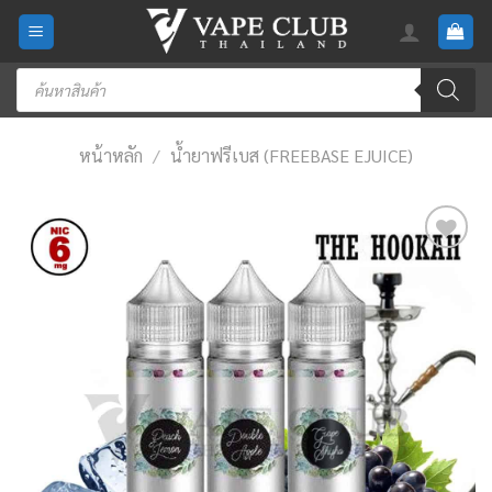
Skip
to
content
Products
search
หน้าหลัก
/
น้ำยาฟรีเบส (FREEBASE EJUICE)
Add
to
wishlist