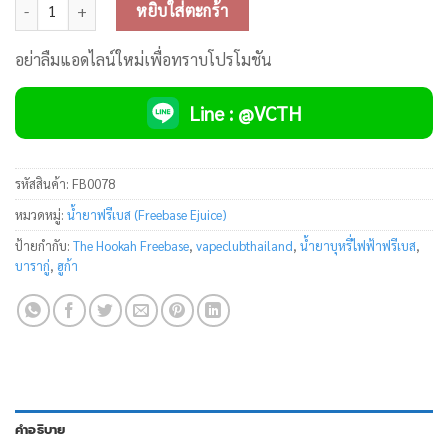
จำนวน The Hookah Freebase ชิ้น
หยิบใส่ตะกร้า
อย่าลืมแอดไลน์ใหม่เพื่อทราบโปรโมชัน
Line : @VCTH
รหัสสินค้า:
FB0078
หมวดหมู่:
น้ำยาฟรีเบส (Freebase Ejuice)
ป้ายกำกับ:
The Hookah Freebase
,
vapeclubthailand
,
น้ำยาบุหรี่ไฟฟ้าฟรีเบส
,
บารากู่
,
ฮูก้า
คำอธิบาย