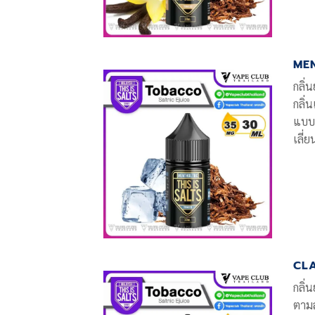
ME
กลิ่
กลิ่
แบบเ
เลี่ย
CL
กลิ่
ตามส