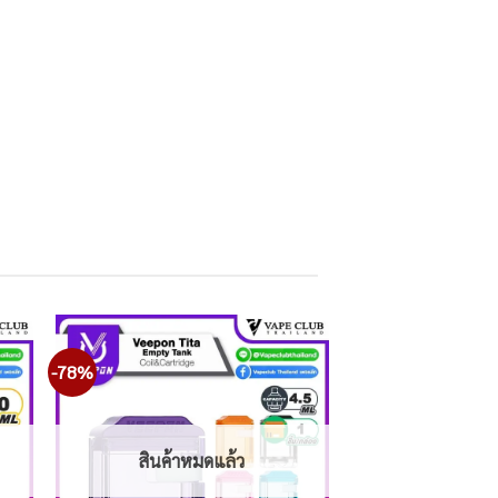
-78%
Add
Add
o
to
list
wishlist
สินค้าหมดแล้ว