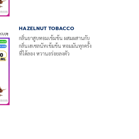
HAZELNUT TOBACCO
กลิ่นยาสูบหอมเข้มข้น ผสมผสานกับ
กลิ่นเฮเซลนัทเข้มข้น หอมมันทุกครั้ง
ที่ได้ลอง หวานอร่อยลงตัว