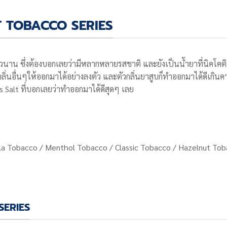
LT TOBACCO SERIES
ย่างยาวนาน ซึ่งต้องบอกเลยว่ามีหลากหลายรสชาติ และยังเป็นน้ำยาที่นิ
านกลิ่นอื่นๆให้ออกมาได้อย่างลงตัว และตัวกลิ่นยาสูบก็ทำออกมาได้ดี
 Salt ที่บอกเลยว่าทำออกมาได้ดีสุดๆ เลย
illa Tobacco / Menthol Tobacco / Classic Tobacco / Hazelnut To
SERIES