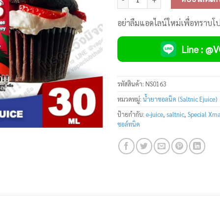
อย่าลืมแอดไลน์ใหม่เพื่อทราบโ
Line : @
รหัสสินค้า:
NS0163
หมวดหมู่:
น้ำยาซอลนิค (Saltnic Ejuice)
ป้ายกำกับ:
e-juice
,
saltnic
,
Special Xm
ซอล์ทนิค