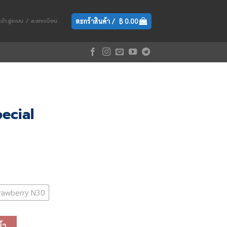
ตะกร้าสินค้า /
฿
0.00
เข้าสู่ระบบ / ลงทะเบียน
pecial
rrent
ce
rawberry N30
49.00.
s ชิ้น
้า