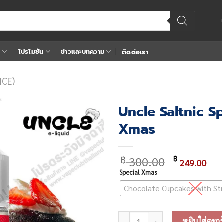
า
โปรโมชัน
ข่าวและบทความ
ติดต่อเรา
ICE)
Uncle Saltnic S
Xmas
Add
to
wishlist
Original
Cu
300.00
฿
฿
249.00
price
pri
Special Xmas
was:
is:
Chocolate Cupcakes with St
฿ 300.00.
฿ 2
จำนวน Uncle Saltnic Special Xma
หยิบใส่ตะกร