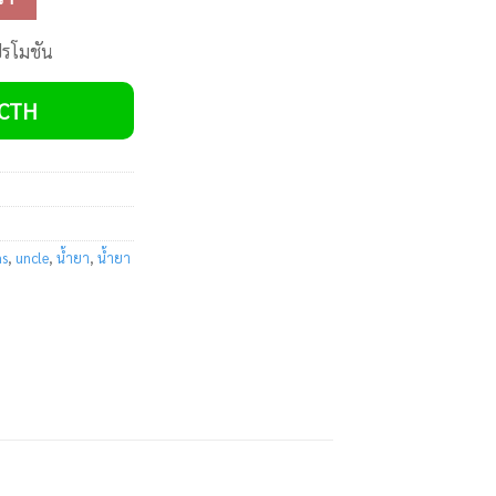
ปรโมชัน
VCTH
as
,
uncle
,
น้ำยา
,
น้ำยา