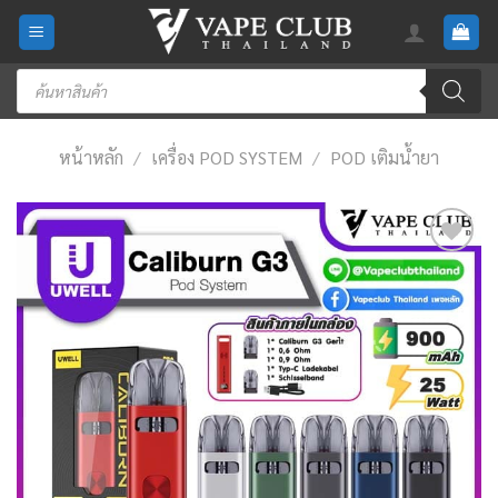
Skip
to
content
Products
search
หน้าหลัก
/
เครื่อง POD SYSTEM
/
POD เติมน้ำยา
Add
to
wishlist