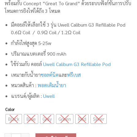
พร้อมกับ Concept “Great To Grand” ด้วยระบบฟังก์ชันการปรับ
โหมดการยิงไฟได้ถึง 3 โหมด
มีคอยล์ให้เลือกใช้ 3 รุ่น Uwell Caliburn G3 Refillable Pod
0.6Ω
Coil /
0.9Ω
Coil /
1.2Ω
Coil
กำลังไฟสูงสุด 5-25w
ปริมาณแบตเตอรี่ 900 mAh
ใช้ร่วมกับ คอยล์
Uwell Caliburn G3 Refillable Pod
เหมาะกับน้ำยา
ซอลต์นิค
และ
ฟรีเบส
หมวดสินค้า :
พอตเติมน้ำยา
แบรนด์/ผู้ผลิต :
Uwell
Color
Black
Blue
Gray
Green
Red
Silver
จำนวน Uwell Caliburn G3 Pod System ชิ้น