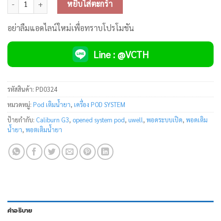
หยิบใส่ตะกร้า
อย่าลืมแอดไลน์ใหม่เพื่อทราบโปรโมชัน
Line : @VCTH
รหัสสินค้า:
PD0324
หมวดหมู่:
Pod เติมน้ำยา
,
เครื่อง POD SYSTEM
ป้ายกำกับ:
Caliburn G3
,
opened system pod
,
uwell
,
พอดระบบเปิด
,
พอดเติม
น้ำยา
,
พอตเติมน้ำยา
คำอธิบาย