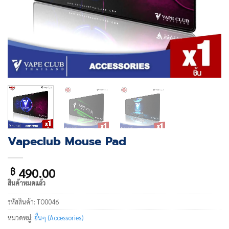
Vapeclub Mouse Pad
490.00
฿
สินค้าหมดแล้ว
รหัสสินค้า:
TO0046
หมวดหมู่:
อื่นๆ (Accessories)