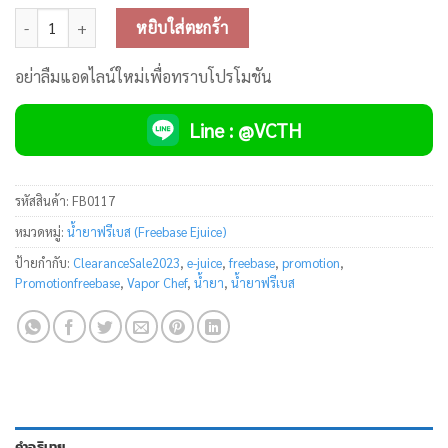
จำนวน Vapor Chef Freebase ชิ้น
หยิบใส่ตะกร้า
อย่าลืมแอดไลน์ใหม่เพื่อทราบโปรโมชัน
Line : @VCTH
รหัสสินค้า:
FB0117
หมวดหมู่:
น้ำยาฟรีเบส (Freebase Ejuice)
ป้ายกำกับ:
ClearanceSale2023
,
e-juice
,
freebase
,
promotion
,
Promotionfreebase
,
Vapor Chef
,
น้ำยา
,
น้ำยาฟรีเบส
คำอธิบาย