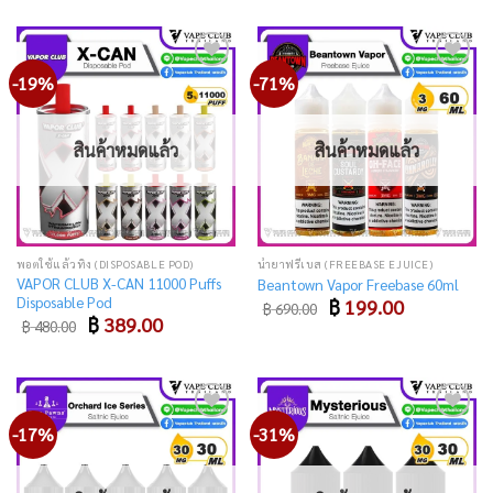
-19%
-71%
Add
Add
to
to
wishlist
wishlist
สินค้าหมดแล้ว
สินค้าหมดแล้ว
พอตใช้แล้วทิ้ง (DISPOSABLE POD)
น้ำยาฟรีเบส (FREEBASE EJUICE)
VAPOR CLUB X-CAN 11000 Puffs
Beantown Vapor Freebase 60ml
Disposable Pod
Original
Current
฿
199.00
฿
690.00
price
price
Original
Current
฿
389.00
฿
480.00
was:
is:
price
price
฿ 690.00.
฿ 199.00.
was:
is:
฿ 480.00.
฿ 389.00.
-17%
-31%
Add
Add
to
to
wishlist
wishlist