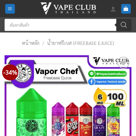
Skip
to
content
Products
search
หน้าหลัก
/
น้ำยาฟรีเบส (FREEBASE EJUICE)
-34%
Add
to
wishlist