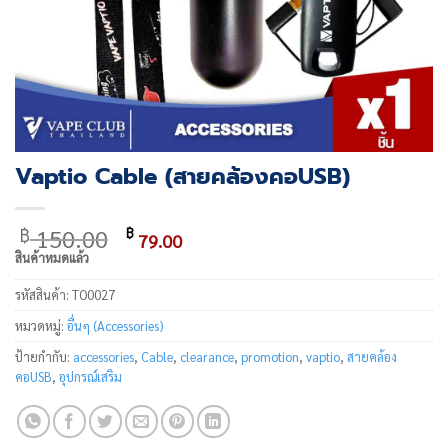
Vaptio Cable (สายคล้องคอUSB)
Original
Current
150.00
฿
฿
79.00
price
price
สินค้าหมดแล้ว
was:
is:
รหัสสินค้า:
TO0027
฿ 150.00.
฿ 79.00.
หมวดหมู่:
อื่นๆ (Accessories)
ป้ายกำกับ:
accessories
,
Cable
,
clearance
,
promotion
,
vaptio
,
สายคล้อง
คอUSB
,
อุปกรณ์เสริม