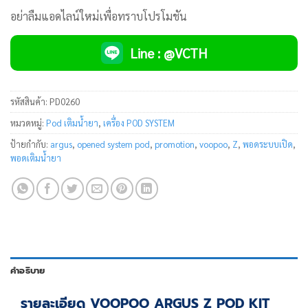
อย่าลืมแอดไลน์ใหม่เพื่อทราบโปรโมชัน
Line : @VCTH
รหัสสินค้า:
PD0260
หมวดหมู่:
Pod เติมน้ำยา
,
เครื่อง POD SYSTEM
ป้ายกำกับ:
argus
,
opened system pod
,
promotion
,
voopoo
,
Z
,
พอดระบบเปิด
,
พอดเติมน้ำยา
คำอธิบาย
รายละเอียด VOOPOO ARGUS Z POD KIT