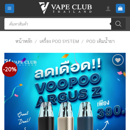
Skip
to
content
Products
search
หน้าหลัก
/
เครื่อง POD SYSTEM
/
POD เติมน้ำยา
-20%
Add
to
wishlist