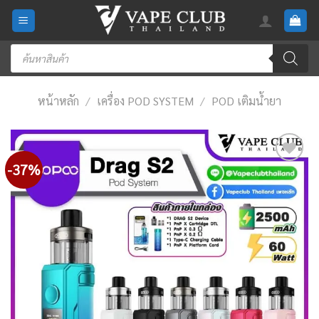
Skip
to
content
Products
search
หน้าหลัก
/
เครื่อง POD SYSTEM
/
POD เติมน้ำยา
-37%
Add
to
wishlist