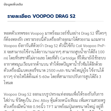
ข้อมูลเพิ่มเติม
รายละเอียด VOOPOO DRAG S2
พอตตัวเทพของ Voopoo มาพร้อมเวอร์ชั่นอย่าง Drag S2 ที่ใครๆ
ก็ต้องหลงรัก เพราะรอบนี้ตัวเครื่องทำออกมาได้สวยงาม แถมทาง
Voopoo ยังการันตีด้วยว่า Drag S2 ตัวนี้ใช้กับ Coil Voopoo PnP-
X จะสามารถใช้งานได้ยาวนานมากๆ สามารถสูบน้ำยาได้ถึง 100
ml โดยที่รสชาติไม่จางเลย โดยที่ตัว Cartridge ที่ให้มายังใช้ระบบ
อากาศหมุนเวียนจากด้านบน ทำให้ลดปัญหาน้ำรั่วซึมได้อีกด้วย
ตัวเครื่องมีแบตเตอรี่ขนาด 2500 mAh ขนาดใหญ่จุใจ ใช้งานได้
ยาวๆ จ่ายไฟได้ตั้งแต่ 5-60w โดยที่สามารถปรับการสูบได้ถึง 3
โหมด
Voopoo Drag S2
ออกแบบรูปทรงแท่งกลมเพื่อให้รองรับกับการ
ใส่ถ่าน ช้วัสดุเป็น Zinc Alloy หุ้มด้วยหนังเทียม เพิ่มความสวยหรู
ตัวเครื่องมีหน้าจอ 0.96นิ้ว TFT มาพร้อม
ปุ่มกดขนาดใหญ่ อยู่ที่