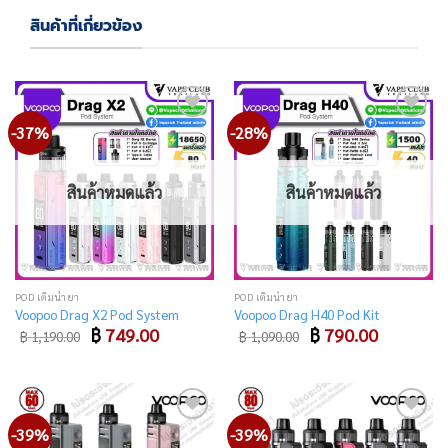
สินค้าที่เกี่ยวข้อง
-37%
-28%
Add
Add
to
to
wishlist
wishlist
สินค้าหมดแล้ว
สินค้าหมดแล้ว
POD เติมน้ำยา
POD เติมน้ำยา
Voopoo Drag X2 Pod System
Voopoo Drag H40 Pod Kit
Original
Current
Original
Current
฿
749.00
฿
790.00
฿
1,190.00
฿
1,090.00
price
price
price
price
was:
is:
was:
is:
฿ 1,190.00.
฿ 749.00.
฿ 1,090.00.
฿ 790.00.
-39%
-39%
Add
Add
to
to