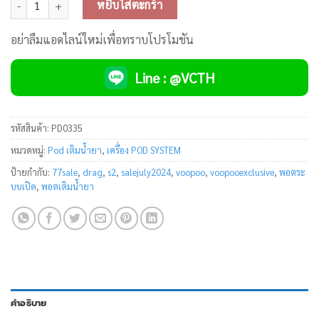
หยิบใส่ตะกร้า
อย่าลืมแอดไลน์ใหม่เพื่อทราบโปรโมชัน
Line : @VCTH
รหัสสินค้า:
PD0335
หมวดหมู่:
Pod เติมน้ำยา
,
เครื่อง POD SYSTEM
ป้ายกำกับ:
77sale
,
drag
,
s2
,
salejuly2024
,
voopoo
,
voopooexclusive
,
พอตระ
บบเปิด
,
พอตเติมน้ำยา
คำอธิบาย