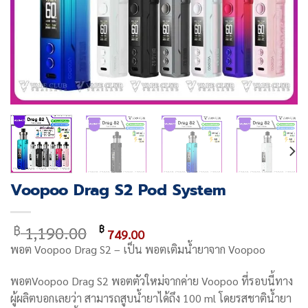
Voopoo Drag S2 Pod System
Original
Current
1,190.00
฿
฿
749.00
price
price
พอต
Voopoo Drag S2
– เป็น พอตเติมน้ำยาจาก Voopoo
was:
is:
฿ 1,190.00.
฿ 749.00.
พอต
Voopoo Drag S2
พอตตัวใหม่จากค่าย Voopoo ที่รอบนี้ทาง
ผู้ผลิตบอกเลยว่า สามารถสูบน้ำยาได้ถึง 100 ml โดยรสชาติน้ำยา