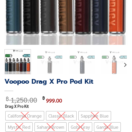
Voopoo Drag X Pro Pod Kit
Original
Current
1,250.00
฿
฿
999.00
price
price
Drag X Pro Kit
was:
is:
California Orange
Classic Black
Sapphire Blue
฿ 1,250.00.
฿ 999.00.
Mystic Red
Sahara Brown
Gobi Gray
Garda Blue