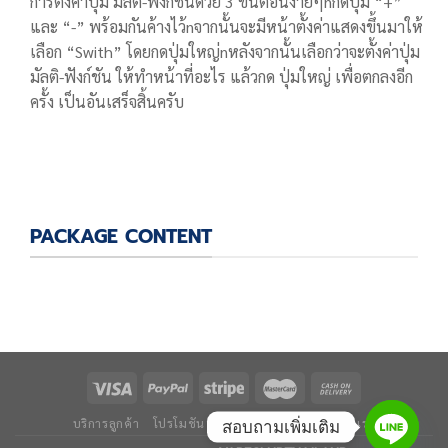
การตั้งค่าปุ่ม มัลติ-ฟังก์ชันด้วย 3 ขั้นตอนง่ายๆnกดปุ่ม “+”
และ “-” พร้อมกันค้างไว้nจากนั้นจะมีหน้าตั้งค่าแสดงขึ้นมาให้
เลือก “Swith” โดยกดปุ่มใหญ่nหลังจากนั้นเลือกว่าจะตั้งค่าปุ่ม
มัลติ-ฟังก์ชัน ให้ทำหน้าที่อะไร แล้วกด ปุ่มใหญ่ เพื่อตกลงอีก
ครั้ง เป็นอันเสร็จสิ้นครับ
PACKAGE CONTENT
บริการลูกค้า
โปรโมชัน
ข่าวและบทความ
ติดต่อเรา
สอบถามเพิ่มเติม