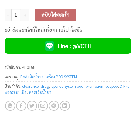
จำนวน Voopoo Drag X Pro Pod Kit ชิ้น
หยิบใส่ตะกร้า
อย่าลืมแอดไลน์ใหม่เพื่อทราบโปรโมชัน
Line : @VCTH
รหัสสินค้า:
PD0158
หมวดหมู่:
Pod เติมน้ำยา
,
เครื่อง POD SYSTEM
ป้ายกำกับ:
clearance
,
drag
,
opened system pod
,
promotion
,
voopoo
,
X Pro
,
พอดระบบเปิด
,
พอดเติมน้ำยา