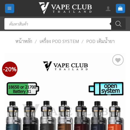
Skip
to
content
Products
search
หน้าหลัก
/
เครื่อง POD SYSTEM
/
POD เติมน้ำยา
-20%
Add
to
wishlist