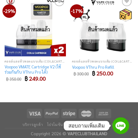
-29%
-17%
Add
Add
to
to
wishlist
wishlist
สินค้าหมดแล้ว
สินค้าหมดแล้ว
คอยล์และหัวพอตแบบเติม (COIL&CARTRIDGE)
คอยล์และหัวพอตแบบเติม (COIL&CARTRIDGE)
Voopoo VMATE Cartridge V2 (ใช้
Voopoo VThru Pro Refill
ร่วมกันกับ VThru Pro ได้)
Original
Current
฿
250.00
฿
300.00
price
price
Original
Current
฿
249.00
฿
350.00
was:
is:
price
price
฿ 300.00.
฿ 250.00.
was:
is:
฿ 350.00.
฿ 249.00.
บริการลูกค้า
โปรโมชัน
ข่าวและบทความ
ติดต่อเรา
สอบถามเพิ่มเติม
Copyright 2026 ©
VAPECLUBTHAILAND