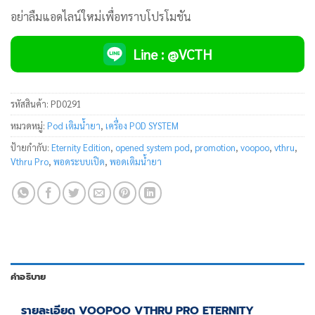
อย่าลืมแอดไลน์ใหม่เพื่อทราบโปรโมชัน
Line : @VCTH
รหัสสินค้า:
PD0291
หมวดหมู่:
Pod เติมน้ำยา
,
เครื่อง POD SYSTEM
ป้ายกำกับ:
Eternity Edition
,
opened system pod
,
promotion
,
voopoo
,
vthru
,
Vthru Pro
,
พอดระบบเปิด
,
พอดเติมน้ำยา
คำอธิบาย
รายละเอียด VOOPOO VTHRU PRO ETERNITY