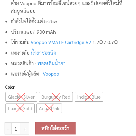
ค่าย Voopoo ที่มาพร้อมดีไซน์สวยๆ และชิปเซทตัวใหม่ที่
สมบูรณ์แบบ
กำลังไฟได้ตั้งแต่ 5-25w
ปริมาณแบต 900 mAh
ใช้ร่วมกับ
Voopoo VMATE Cartridge V2
1.2Ω
/ 0.7
Ω
เหมาะกับ
น้ำยาซอลนิค
หมวดสินค้า :
พอตเติมน้ำยา
แบรนด์/ผู้ผลิต :
Voopoo
Color
Glacier Silver
Burgundy Red
Indigo Blue
Luxury Gold
Aqua Pink
จำนวน Voopoo Vthru Pro Eternity Edition ชิ้น
หยิบใส่ตะกร้า