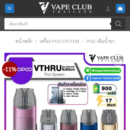
Skip
to
content
Products
search
หน้าหลัก
/
เครื่อง POD SYSTEM
/
POD เติมน้ำยา
-11%
Add
to
wishlist