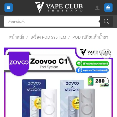
Skip
to
content
Products
search
หน้าหลัก
/
เครื่อง POD SYSTEM
/
POD เปลี่ยนหัวน้ำยา
Add
to
wishlist