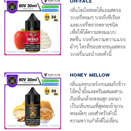
OH-FACE
กลิ่นโดนัทสอดไส้แยมสตรอ
วเบอรี่หอมๆ บวกกับซีเรียล
และเบอรี่หลากหลายชนิด
เพื่อให้ได้ความหอมแบบ
สดชื่น บวกกับความหวานแบบ
ฉ่ำๆ ใครที่ชอบสายขนมสตรอ
วเบอรี่แนะนำเลยตัวนี้
HONEY MELLOW
กลิ่นแครกเกอร์เกรแฮมกับข้าว
โอ๊ตน้ำผึ้งและครีมผสมผสาน
กับกลิ่นกล้วยหอมสุก ออกมา
เป็นกลิ่นขนมที่สุดจะเย้ายวน
หอมจัดๆ เลยสำหรับตัวนี้
ความหวานกำลังดีไม่เลี่ยน