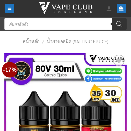
Skip
to
content
Products
search
หน้าหลัก
/
น้ำยาซอลนิค (SALTNIC EJUICE)
-17%
Add
to
wishlist