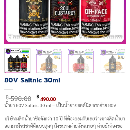
80V Saltnic 30ml
Original
Current
590.00
฿
฿
490.00
price
price
น้ำยา
80V Saltnic 30 ml
– เป็นน้ำยาซอลต์นิค จากค่าย
80V
was:
is:
฿ 590.00.
฿ 490.00.
บริษัทผลิตน้ำยาชื่อดังกว่า 10 ปี
ที่ต้องยอมรับเลยว่าเขาผลิตน้ำยา
ออกมามีรสชาติดีแบบสุดๆ ถึงขนาดค่ายดังหลายๆ ค่ายยังต้องขอ