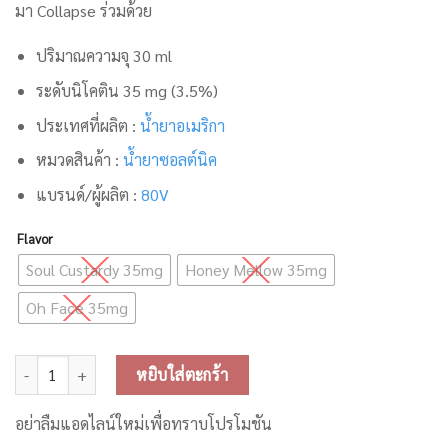
มา Collapse ร่วมด้วย
ปริมาณความจุ 30 ml
ระดับนิโคติน 35 mg (3.5%)
ประเทศที่ผลิต :
น้ำยาอเมริกา
หมวดสินค้า :
น้ำยาซอลต์นิค
แบรนด์/ผู้ผลิต :
80V
Flavor
Soul Custardy 35mg
Honey Mellow 35mg
Oh Face 35mg
จำนวน 80V Saltnic 30ml ชิ้น
หยิบใส่ตะกร้า
อย่าลืมแอดไลน์ใหม่เพื่อทราบโปรโมชัน