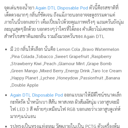
จุดเด่นของน้ำยา
Again DTL Disposable Pod
ตัวนี้คือรสชาติที่
เด็ดดวงมากๆ กลิ่นก็ชัดเจน ถึงแม้ภายนอกอาจจะดูธรรมดาแต่
ภายในนี่บอกเลยว่า เต็มเปี่ยมไปด้วยคุณภาพจริงๆ แถมควันยังนุ่ม
ละมุนสุดๆอีกด้วย บอกตรงๆว่าใครที่ได้ลอง คำเดียวไม่เคยพอ
สำหรับรสชาติและกลิ่น รวมถึงมวลควันของ Again DTL
มี 20 กลิ่นให้เลือก นั่นคือ Lemon Cola ,Bravo Watermelon
,Pina Colada ,Tobacco ,Sweet Grapefruit ,Raspberry
,Strawberry Kiwi ,Peach ,Glamour Mint ,Grape Bomb
,Green Mango ,Mixed Berry ,Energy Drink ,Taro Ice Cream
,Happy Planet ,Lychee ,Honeydow ,Passionfruit ,Banana
,Double Apple
Again DTL Disposable Pod
ออกแบบมาให้มีดีไซน์ขนาดเล็ก
กะทัดรัด น้ำหนักเบา สีสัน พาสเทล ผิวสัมผัสนุ่ม เวลาสูบจะมี
ไฟ LED 3 สี คล้ายๆเหมือนไฟ RGB บอกเลยว่าเวลาสูบดูเท่ห์
มากๆแน่นอน
รูปทรงเป็นทรงแท่งกลม วัสุดภายในเป็น PCTG ตัวเครื่องหุ้ม