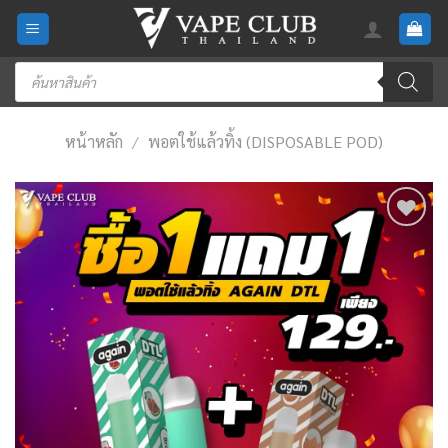
Skip
to
content
Products
search
หน้าหลัก
/
พอตใช้แล้วทิ้ง (DISPOSABLE POD)
Add
to
wishlist