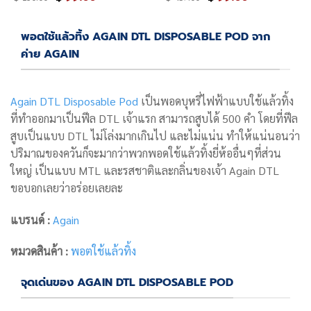
price
price
price
price
was:
is:
was:
is:
฿ 130.00.
฿ 99.00.
฿ 459.00.
฿ 99.00.
พอตใช้แล้วทิ้ง AGAIN DTL DISPOSABLE POD จาก
ค่าย AGAIN
Again DTL Disposable Pod
เป็นพอดบุหรี่ไฟฟ้าแบบใช้แล้วทิ้ง
ที่ทำออกมาเป็นฟีล DTL เจ้าแรก สามารถสูบได้ 500 คำ โดยที่ฟีล
สูบเป็นแบบ DTL ไม่โล่งมากเกินไป และไม่แน่น ทำให้แน่นอนว่า
ปริมาณของควันก็จะมากว่าพวกพอดใช้แล้วทิ้งยี่ห้ออื่นๆที่ส่วน
ใหญ่ เป็นแบบ MTL และรสชาติและกลิ่นของเจ้า Again DTL
ขอบอกเลยว่าอร่อยเลยละ
แบรนด์ :
Again
หมวดสินค้า :
พอตใช้แล้วทิ้ง
จุดเด่นของ AGAIN DTL DISPOSABLE POD