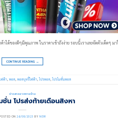
กค้าได้ของดีๆมีคุณภาพ ในราคาเข้าถึงง่าย รอบนี้เราเลยจัดตัวเด็ดๆ มา
CONTINUE READING
→
่ไฟฟ้า
,
พอต
,
พอตบุหรี่ไฟฟ้า
,
โปรพอต
,
โปรโมชั่นพอต
ข่าวสารจากทางร้าน
ชั่น โปรส่งท้ายเดือนสิงหา
POSTED ON
24/08/2023
BY
NEW