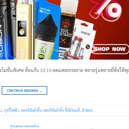
ปรโมชั่นพิเศษ ต้อนรับ 10.10 ลดแหลกกระจาย หลายรุ่นหลายยี่ห้อให้คุ
CONTINUE READING
→
ic
,
บุหรี่ไฟฟ้า
,
พอตใช้แล้วทิ้ง
,
พอตใช้แล้วทิ้ง ยี่ห้อไหนดี
,
หัวพอต
ข่าวสารจากทางร้าน