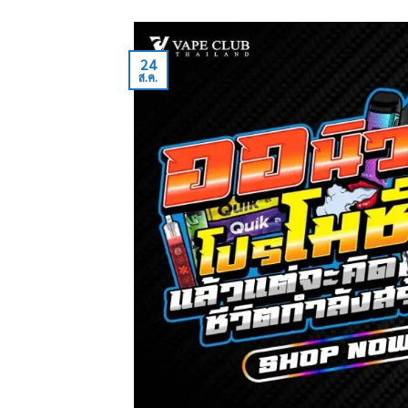
24
ส.ค.