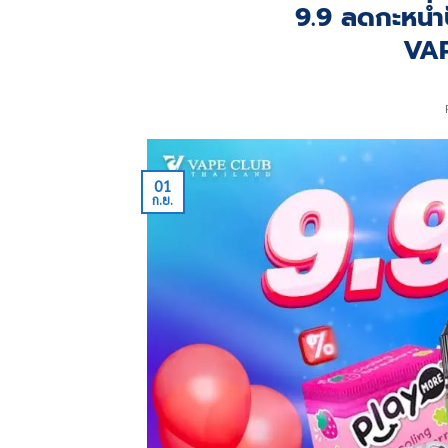
9.9 ลดกะหน่ำป
VA
01
ก.ย.