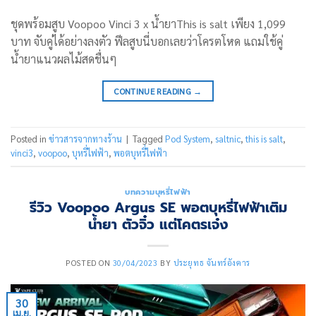
ชุดพร้อมสูบ Voopoo Vinci 3 x น้ำยาThis is salt เพียง 1,099
บาท จับคู่ได้อย่างลงตัว ฟีลสูบนี่บอกเลยว่าโครตโหด แถมใช้คู่
น้ำยาแนวผลไม้สดชื่นๆ
CONTINUE READING
→
Posted in
ข่าวสารจากทางร้าน
|
Tagged
Pod System
,
saltnic
,
this is salt
,
vinci3
,
voopoo
,
บุหรี่ไฟฟ้า
,
พอตบุหรี่ไฟฟ้า
บทความบุหรี่ไฟฟ้า
รีวิว Voopoo Argus SE พอตบุหรี่ไฟฟ้าเติม
น้ำยา ตัวจิ๋ว แต่โคตรเจ๋ง
POSTED ON
30/04/2023
BY
ประยุทธ จันทร์อังคาร
30
เม.ย.