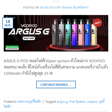
POSTED ON
18/04/2023
BY
ประยุทธ จันทร์อังคาร
18
เม.ย.
ARGUS G POD พอตไฟฟ้าOpen system ตัวใหม่จาก VOOPOO
พอตขนาดเล็ก ดีไซน์ตัวเครื่องไล่สีสันสวยงาม แบตเตอรี่ภายในตัว
1000mAh กำลังไฟสูงสุด 25 W
CONTINUE READING
→
Posted in
บทความบุหรี่ไฟฟ้า
|
Tagged
argus g
,
Pod System
,
voopoo
,
บุหรี่
ไฟฟ้า