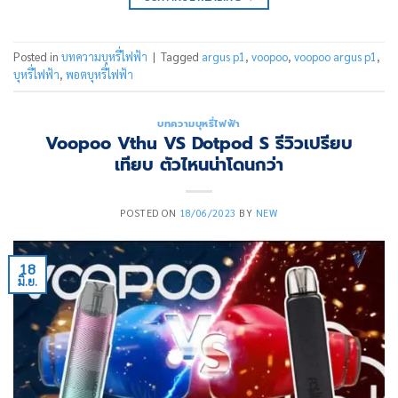
Posted in
บทความบุหรี่ไฟฟ้า
|
Tagged
argus p1
,
voopoo
,
voopoo argus p1
,
บุหรี่ไฟฟ้า
,
พอตบุหรี่ไฟฟ้า
บทความบุหรี่ไฟฟ้า
Voopoo Vthu VS Dotpod S รีวิวเปรียบ
เทียบ ตัวไหนน่าโดนกว่า
POSTED ON
18/06/2023
BY
NEW
18
มิ.ย.