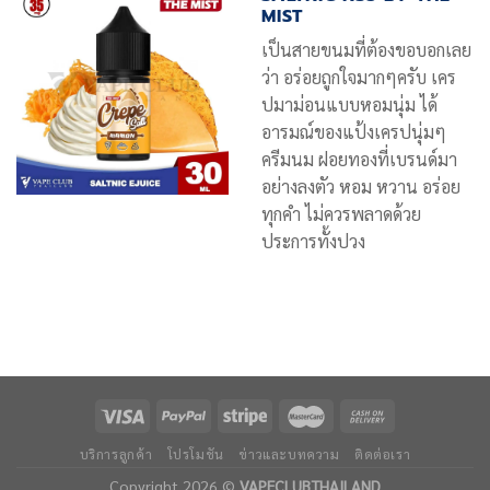
MIST
เป็นสายขนมที่ต้องขอบอกเลย
ว่า อร่อยถูกใจมากๆครับ เคร
ปมาม่อนแบบหอมนุ่ม ได้
อารมณ์ของแป้งเครปนุ่มๆ
ครีมนม ฝอยทองที่เบรนด์มา
อย่างลงตัว หอม หวาน อร่อย
ทุกคำ ไม่ควรพลาดด้วย
ประการทั้งปวง
บริการลูกค้า
โปรโมชัน
ข่าวและบทความ
ติดต่อเรา
สอบถามเพิ่มเติม
Copyright 2026 ©
VAPECLUBTHAILAND