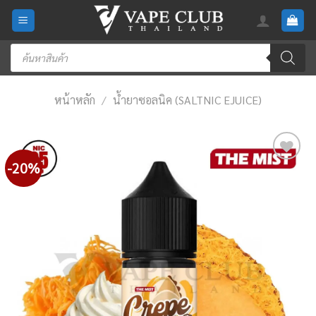
Skip
to
content
Products
search
หน้าหลัก
/
น้ำยาซอลนิค (SALTNIC EJUICE)
-20%
Add
to
wishlist