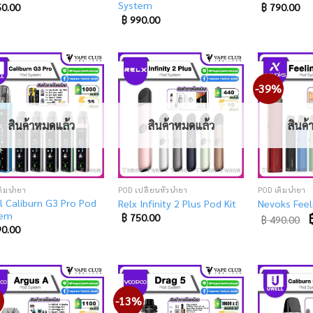
System
0.00
฿
790.00
฿
990.00
-39%
Add
Add
to
to
wishlist
wishlist
สินค้าหมดแล้ว
สินค้าหมดแล้ว
สินค
ติมน้ำยา
POD เปลี่ยนหัวน้ำยา
POD เติมน้ำยา
l Caliburn G3 Pro Pod
Relx Infinity 2 Plus Pod Kit
Nevoks Feel
tem
O
฿
750.00
฿
490.00
p
0.00
w
฿
-13%
Add
Add