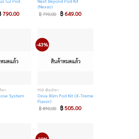
us G2 Pod
Next Beyond Pod Kit
(Nexas)
riginal
฿
790.00
Current
Original
฿
649.00
Current
฿
790.00
rice
price
price
price
as:
is:
was:
is:
 890.00.
฿ 790.00.
฿ 790.00.
฿ 649.00.
-43%
Add
Add
to
to
wishlist
wishlist
้าหมดแล้ว
สินค้าหมดแล้ว
้ำยา
POD เติมน้ำยา
lose System
Oxva Xlim Pod Kit (X-Treme
Flavor)
Original
฿
505.00
Current
฿
890.00
price
price
was:
is:
฿ 890.00.
฿ 505.00.