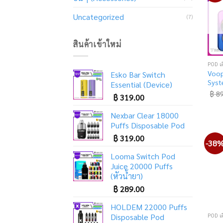
Uncategorized
(7)
สินค้าเข้าใหม่
POD เ
Voop
Esko Bar Switch
Sys
Essential (Device)
฿
89
฿
319.00
Nexbar Clear 18000
Puffs Disposable Pod
฿
319.00
-38
Looma Switch Pod
Juice 20000 Puffs
(หัวน้ำยา)
฿
289.00
HOLDEM 22000 Puffs
POD เ
Disposable Pod