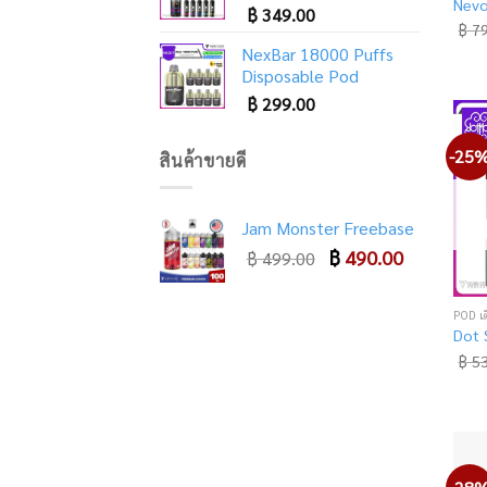
Nevo
฿
349.00
฿
79
NexBar 18000 Puffs
Disposable Pod
฿
299.00
-25
สินค้าขายดี
Jam Monster Freebase
Original
Current
฿
490.00
฿
499.00
price
price
was:
is:
POD เ
฿ 499.00.
฿ 490.00.
Dot 
฿
53