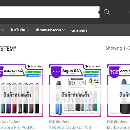
า
โปรโมชัน
ข่าวและบทความ
ติดต่อเรา
Showing 1–2
 SYSTEM”
Add
Add
to
to
wishlist
wishlist
สินค้าหมดแล้ว
สินค้าหมดแล้ว
สินค
ปลี่ยนหัวน้ำยา
POD เติมน้ำยา
POD เติมน้ำยา
Voopoo Argus G3 Pod
o Zero Pro Pod Kit
Marbo Zero 