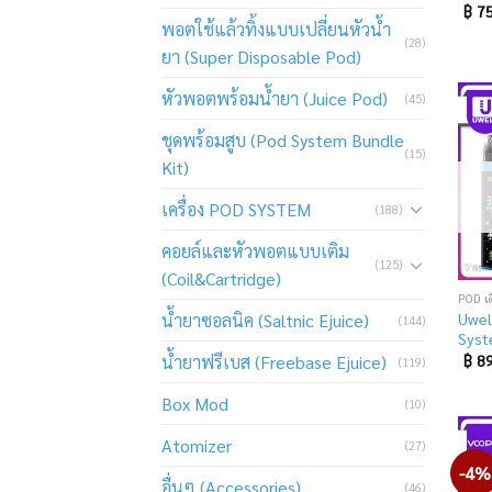
฿
75
พอตใช้แล้วทิ้งแบบเปลี่ยนหัวน้ำ
(28)
ยา (Super Disposable Pod)
หัวพอตพร้อมน้ำยา (Juice Pod)
(45)
ชุดพร้อมสูบ (Pod System Bundle
(15)
Kit)
เครื่อง POD SYSTEM
(188)
คอยล์และหัวพอตแบบเติม
(125)
(Coil&Cartridge)
POD เ
น้ำยาซอลนิค (Saltnic Ejuice)
Uwel
(144)
Sys
น้ำยาฟรีเบส (Freebase Ejuice)
฿
89
(119)
Box Mod
(10)
Atomizer
(27)
-4%
อื่นๆ (Accessories)
(46)