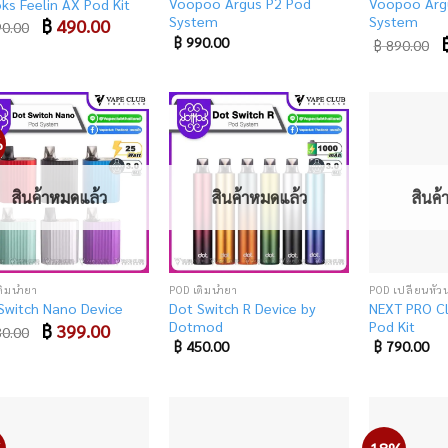
Voopoo Argus P2 Pod
Voopoo Arg
ks Feelin AX Pod Kit
System
System
Original
฿
490.00
Current
0.00
price
price
O
฿
990.00
฿
890.00
was:
is:
p
฿ 790.00.
฿ 490.00.
w
฿
%
Add
Add
to
to
wishlist
wishlist
สินค้าหมดแล้ว
สินค้าหมดแล้ว
สินค
ติมน้ำยา
POD เติมน้ำยา
POD เปลี่ยนหัวน
Dot Switch R Device by
NEXT PRO C
Switch Nano Device
Dotmod
Pod Kit
Original
฿
399.00
Current
0.00
price
price
฿
450.00
฿
790.00
was:
is:
฿ 530.00.
฿ 399.00.