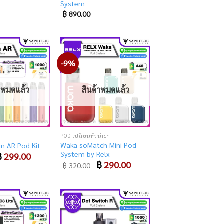
System
฿
890.00
-9%
Add
Add
to
to
wishlist
wishlist
้าหมดแล้ว
สินค้าหมดแล้ว
POD เปลี่ยนหัวน้ำยา
Waka soMatch Mini Pod
in AR Pod Kit
System by Relx
riginal
฿
299.00
Current
rice
price
Original
฿
290.00
Current
฿
320.00
as:
is:
price
price
 490.00.
฿ 299.00.
was:
is:
฿ 320.00.
฿ 290.00.
Add
Add