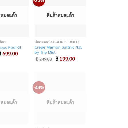
-20%
Add
Add
to
to
wishlist
wishlist
้าหมดแล้ว
สินค้าหมดแล้ว
้ำยา
น้ำยาซอลนิค (SALTNIC EJUICE)
Crepe Mamon Saltnic N35
lous Pod Kit
by The Mist
riginal
฿
699.00
Current
rice
price
Original
฿
199.00
Current
฿
249.00
as:
is:
price
price
 850.00.
฿ 699.00.
was:
is:
฿ 249.00.
฿ 199.00.
-48%
Add
Add
to
to
wishlist
wishlist
้าหมดแล้ว
สินค้าหมดแล้ว