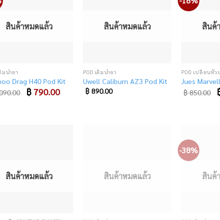
%
-18%
Add
Add
to
to
wishlist
wishlist
สินค้าหมดแล้ว
สินค้าหมดแล้ว
สินค
ติมน้ำยา
POD เติมน้ำยา
POD เปลี่ยนหัวน
oo Drag H40 Pod Kit
Uwell Caliburn AZ3 Pod Kit
Jues Marvel
Original
฿
790.00
Current
O
฿
890.00
090.00
฿
850.00
price
price
p
was:
is:
w
฿ 1,090.00.
฿ 790.00.
฿
-38%
Add
Add
to
to
wishlist
wishlist
สินค้าหมดแล้ว
สินค้าหมดแล้ว
สินค