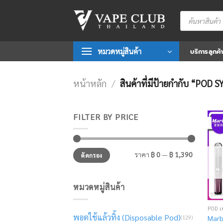
Skip
Products
to
search
content
หมวดหมู่สินค้า
บริการลูกค้
หน้าหลัก
/
สินค้าที่มีป้ายกำกับ “POD
FILTER BY PRICE
ราคา
ราคา
ราคา
฿ 0
—
฿ 1,390
คัดกรอง
ต่ำ
สูงสุด
สุด
หมวดหมู่สินค้า
POD เ
พอตใช้แล้วทิ้ง (Disposable Pod)
(129)
Marb