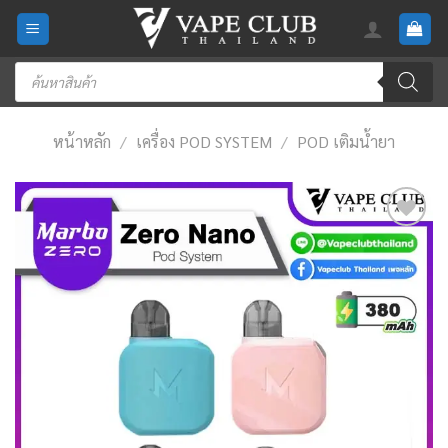
Skip
to
content
Products
search
หน้าหลัก
/
เครื่อง POD SYSTEM
/
POD เติมน้ำยา
Add
to
wishlist